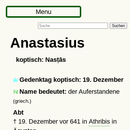
Menu
Suchen
Anastasius
koptisch: Nasṭās
Gedenktag koptisch: 19. Dezember
Name bedeutet:
der Auferstandene
(griech.)
Abt
†
19. Dezember vor 641
in
Athribis
in