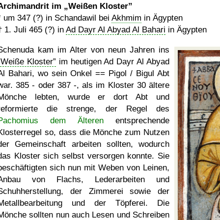
Archimandrit im
Weißen Kloster
*
um 347 (?)
in Schandawil bei
Akhmim
in Ägypten
†
1. Juli 465 (?)
in
Ad Dayr Al Abyad Al Bahari
in Ägypten
Schenuda kam im Alter von neun Jahren ins
Weiße Kloster
im heutigen Ad Dayr Al Abyad
Al Bahari, wo sein Onkel == Pigol / Bigul Abt
war. 385 - oder 387 -, als im Kloster 30 ältere
Mönche lebten, wurde er dort Abt und
reformierte die strenge, der Regel des
Pachomius dem Älteren
entsprechende
Klosterregel so, dass die Mönche zum Nutzen
der Gemeinschaft arbeiten sollten, wodurch
das Kloster sich selbst versorgen konnte. Sie
beschäftigten sich nun mit Weben von Leinen,
Anbau von Flachs, Lederarbeiten und
Schuhherstellung, der Zimmerei sowie der
Metallbearbeitung und der Töpferei. Die
Mönche sollten nun auch Lesen und Schreiben