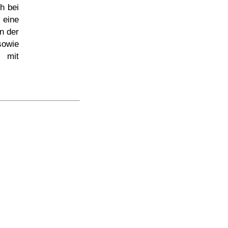
h bei
 eine
n der
sowie
n mit