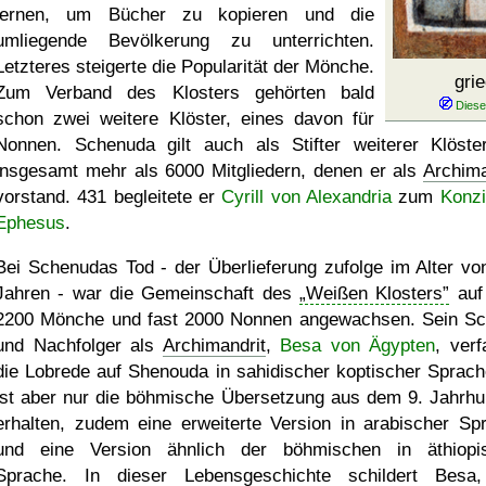
lernen, um Bücher zu kopieren und die
umliegende Bevölkerung zu unterrichten.
Letzteres steigerte die Popularität der Mönche.
gri
Zum Verband des Klosters gehörten bald
schon zwei weitere Klöster, eines davon für
Nonnen. Schenuda gilt auch als Stifter weiterer Klöste
insgesamt mehr als 6000 Mitgliedern, denen er als
Archima
vorstand. 431 begleitete er
Cyrill von Alexandria
zum
Konzi
Ephesus
.
Bei Schenudas Tod - der Überlieferung zufolge im Alter vo
Jahren - war die Gemeinschaft des
Weißen Klosters
auf
2200 Mönche und fast 2000 Nonnen angewachsen. Sein Sc
und Nachfolger als
Archimandrit
,
Besa von Ägypten
, verf
die Lobrede auf Shenouda in sahidischer koptischer Sprach
ist aber nur die böhmische Übersetzung aus dem 9. Jahrhu
erhalten, zudem eine erweiterte Version in arabischer Sp
und eine Version ähnlich der böhmischen in äthiopi
Sprache. In dieser Lebensgeschichte schildert Besa