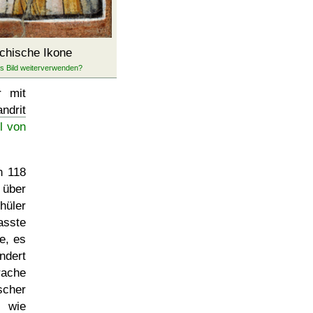
echische Ikone
r mit
ndrit
l von
n 118
 über
hüler
asste
e, es
ndert
rache
scher
, wie