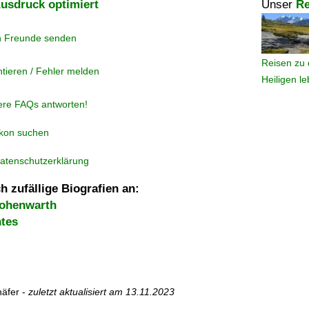
usdruck optimiert
Unser
Re
n Freunde senden
Reisen zu 
tieren / Fehler melden
Heiligen l
ere FAQs antworten!
ikon suchen
atenschutzerklärung
h zufällige Biografien an:
Hohenwarth
ntes
äfer -
zuletzt aktualisiert am
13.11.2023