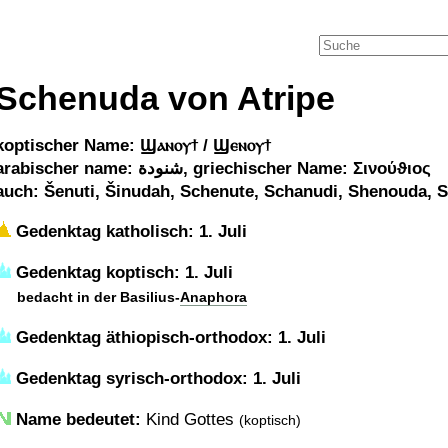
Schenuda von Atripe
koptischer Name: Ϣⲁⲛⲟⲩϯ / Ϣⲉⲛⲟⲩϯ
arabischer name: شنودة, griechischer Name: Σινούϑιος
auch: Šenuti, Šinudah, Schenute, Schanudi, Shenouda, S
Gedenktag katholisch: 1. Juli
Gedenktag koptisch: 1. Juli
bedacht in der Basilius-
Anaphora
Gedenktag äthiopisch-orthodox: 1. Juli
Gedenktag syrisch-orthodox: 1. Juli
Name bedeutet:
Kind Gottes
(koptisch)