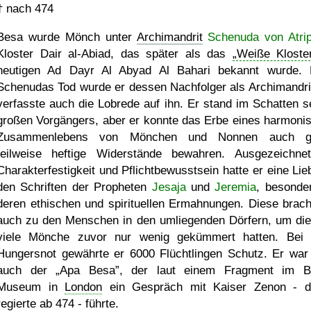
†
nach 474
Besa wurde Mönch unter
Archimandrit
Schenuda von Atri
Kloster Dair al-Abiad, das später als das
Weiße Kloste
heutigen Ad Dayr Al Abyad Al Bahari bekannt wurde.
Schenudas Tod wurde er dessen Nachfolger als Archimandri
verfasste auch die Lobrede auf ihn. Er stand im Schatten s
großen Vorgängers, aber er konnte das Erbe eines harmoni
Zusammenlebens von Mönchen und Nonnen auch g
teilweise heftige Widerstände bewahren. Ausgezeichne
Charakterfestigkeit und Pflichtbewusstsein hatte er eine Lie
den Schriften der Propheten
Jesaja
und
Jeremia
, besonde
deren ethischen und spirituellen Ermahnungen. Diese brach
auch zu den Menschen in den umliegenden Dörfern, um die
viele Mönche zuvor nur wenig gekümmert hatten. Bei 
Hungersnot gewährte er 6000 Flüchtlingen Schutz. Er war
auch der
Apa Besa
, der laut einem Fragment im Br
Museum in
London
ein Gespräch mit Kaiser Zenon - d
regierte ab 474 - führte.