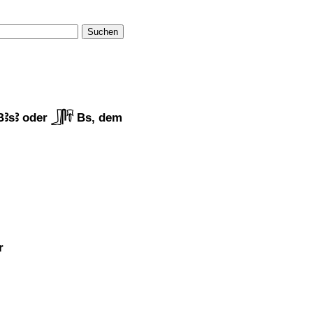
Suchen
ꜢsꜢ oder 𓃀𓋴𓄜 Bs, dem
r