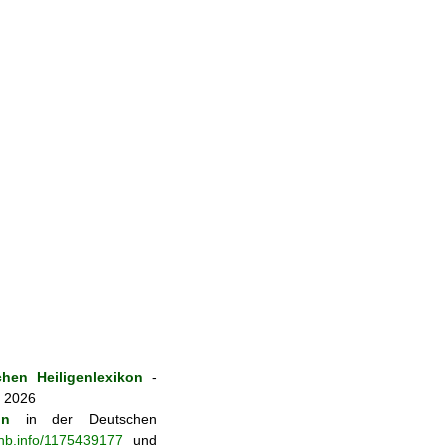
hen Heiligenlexikon
-
. 2026
on
in der Deutschen
-nb.info/1175439177
und