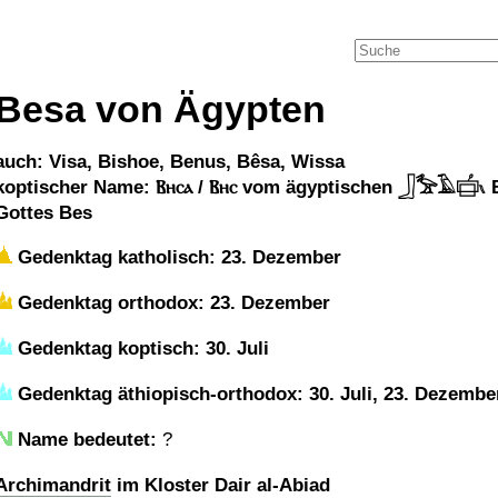
Besa von Ägypten
auch: Visa, Bishoe, Benus, Bêsa, Wissa
koptischer Name: Ⲃⲏⲥⲁ / Ⲃⲏⲥ vom ägyptischen 𓃀𓅡𓄿𓐠𓏯 B
Gottes Bes
Gedenktag katholisch: 23. Dezember
Gedenktag orthodox: 23. Dezember
Gedenktag koptisch: 30. Juli
Gedenktag äthiopisch-orthodox: 30. Juli, 23. Dezembe
Name bedeutet:
?
Archimandrit
im Kloster Dair al-Abiad