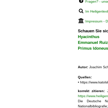
Fragen? - uns
Im Heiligenlex
Impressum
-
D
Schauen Sie sic
Hyacinthus
Emmanuel Ruiz
Primus Idoneus
Autor:
Joachim Sch
Quellen:
• https://www.katol
korrekt zitieren:
J
https://www.heilig
Die Deutsche Na
Nationalbibliograf