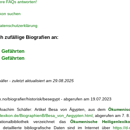
ere FAQs antworten!
ikon suchen
atenschutzerklärung
h zufällige Biografien an:
 Gefährten
 Gefährten
äfer -
zuletzt aktualisiert am
29.08.2025
sk.no/biografier/historisk/besegypt - abgerufen am 19.07.2023
oachim Schäfer: Artikel
Besa von Ägypten, aus dem
Ökumenisc
enlexikon.de/BiographienB/Besa_von_Aegypten.html
, abgerufen am 7. 8
tionalbibliothek verzeichnet das
Ökumenische Heiligenlexik
ie; detaillierte bibliografische Daten sind im Internet über
https://d