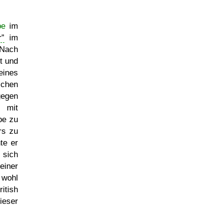
pe
im
r
im
 Nach
t und
eines
schen
egen
t mit
be zu
rs zu
te er
 sich
einer
 wohl
itish
ieser