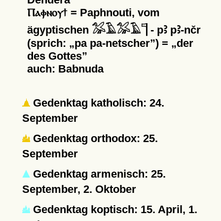
Ⲡⲁⲫⲛⲟⲩϯ = Paphnouti, vom
ägyptischen 𓅮𓄿𓅮𓄿𓊹 - pꜢ pꜢ-nčr
(sprich:
pa pa-netscher
) =
der
des Gottes
auch: Babnuda
Gedenktag katholisch: 24.
September
Gedenktag orthodox: 25.
September
Gedenktag armenisch: 25.
September, 2. Oktober
Gedenktag koptisch: 15. April, 1.