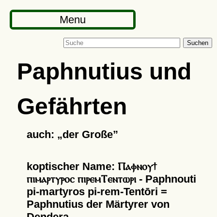
Menu
Suchen
Paphnutius und
Gefährten
auch:
der Große
koptischer Name: Ⲡⲁⲫⲛⲟⲩϯ
ⲡⲓⲙⲁⲣⲧⲩⲣⲟⲥ ⲡⲓⲣⲉⲙⲦⲉⲛⲧⲱⲣⲓ - Paphnouti
pi-martyros pi-rem-Tentōri =
Paphnutius der Märtyrer von
Dendera