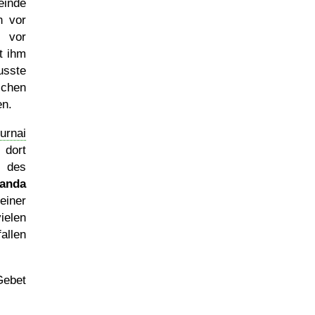
einde
n vor
- vor
t ihm
usste
schen
en.
urnai
 dort
 des
landa
einer
vielen
llen
Gebet