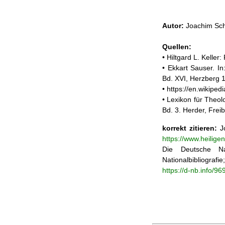
Autor:
Joachim Sch
Quellen:
• Hiltgard L. Kelle
• Ekkart Sauser. In
Bd. XVI, Herzberg 
• https://en.wikipe
• Lexikon für Theol
Bd. 3. Herder, Frei
korrekt zitieren:
Jo
https://www.heilige
Die Deutsche Na
Nationalbibliograf
https://d-nb.info/9