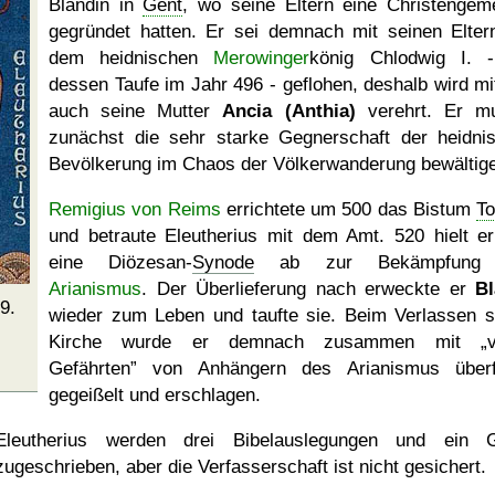
Blandin in
Gent
, wo seine Eltern eine Christengem
gegründet hatten. Er sei demnach mit seinen Elter
dem heidnischen
Merowinger
könig Chlodwig I. 
dessen Taufe im Jahr 496 - geflohen, deshalb wird mi
auch seine Mutter
Ancia (Anthia)
verehrt. Er m
zunächst die sehr starke Gegnerschaft der heidni
Bevölkerung im Chaos der Völkerwanderung bewältig
Remigius von Reims
errichtete um 500 das Bistum
To
und betraute Eleutherius mit dem Amt. 520 hielt er
eine Diözesan-
Synode
ab zur Bekämpfung
Arianismus
. Der Überlieferung nach erweckte er
B
9.
wieder zum Leben und taufte sie. Beim Verlassen s
Kirche wurde er demnach zusammen mit
Gefährten
von Anhängern des Arianismus überfa
gegeißelt und erschlagen.
Eleutherius werden drei Bibelauslegungen und ein 
zugeschrieben, aber die Verfasserschaft ist nicht gesichert.