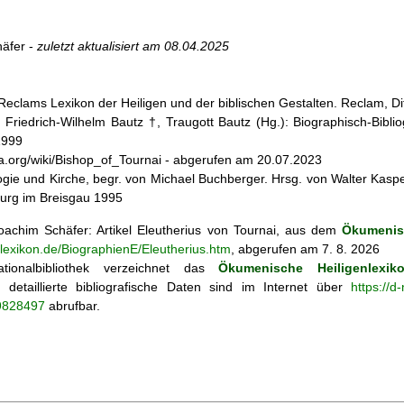
äfer -
zuletzt aktualisiert am
08.04.2025
r: Reclams Lexikon der Heiligen und der biblischen Gestalten. Reclam, D
: Friedrich-Wilhelm Bautz †, Traugott Bautz (Hg.): Biographisch-Bibli
1999
dia.org/wiki/Bishop_of_Tournai - abgerufen am 20.07.2023
ogie und Kirche, begr. von Michael Buchberger. Hrsg. von Walter Kasper,
burg im Breisgau 1995
achim Schäfer: Artikel
Eleutherius von Tournai, aus dem
Ökumenisc
nlexikon.de/BiographienE/Eleutherius.htm
, abgerufen am 7. 8. 2026
tionalbibliothek verzeichnet das
Ökumenische Heiligenlexik
ie; detaillierte bibliografische Daten sind im Internet über
https://d
69828497
abrufbar.