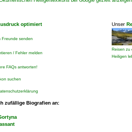
Ökumenischen Heiligenlexikons bei Google gezielt anzeigen
usdruck optimiert
Unser
Re
n Freunde senden
Reisen zu 
tieren / Fehler melden
Heiligen l
ere FAQs antworten!
ikon suchen
atenschutzerklärung
h zufällige Biografien an:
Gortyna
assant