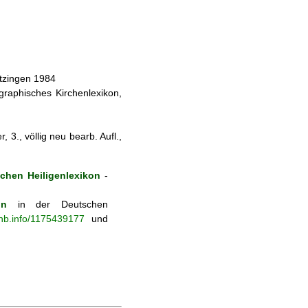
itzingen 1984
ographisches Kirchenlexikon,
 3., völlig neu bearb. Aufl.,
hen Heiligenlexikon
-
on
in der Deutschen
-nb.info/1175439177
und