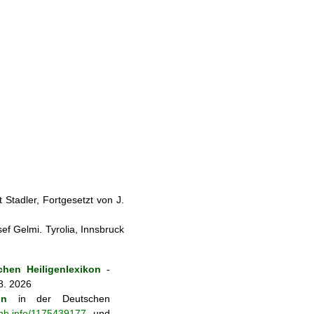
Stadler, Fortgesetzt von J.
f Gelmi. Tyrolia, Innsbruck
hen Heiligenlexikon
-
8. 2026
on
in der Deutschen
-nb.info/1175439177
und