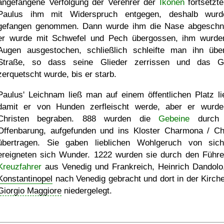
angefangene Verfolgung der Verehrer der
Ikonen
fortsetzte
Paulus ihm mit Widerspruch entgegen, deshalb wur
gefangen genommen. Dann wurde ihm die Nase abgeschni
er wurde mit Schwefel und Pech übergossen, ihm wurde
Augen ausgestochen, schließlich schleifte man ihn übe
Straße, so dass seine Glieder zerrissen und das G
zerquetscht wurde, bis er starb.
Paulus' Leichnam ließ man auf einem öffentlichen Platz li
damit er von Hunden zerfleischt werde, aber er wurd
Christen begraben. 888 wurden die
Gebeine
durch 
Offenbarung, aufgefunden und ins Kloster Charmona / C
übertragen. Sie gaben lieblichen Wohlgeruch von sic
ereigneten sich Wunder. 1222 wurden sie durch den Führe
Kreuzfahrer
aus Venedig und Frankreich, Heinrich Dandolo
Konstantinopel
nach Venedig gebracht und dort in der Kirc
Giorgio Maggiore
niedergelegt.