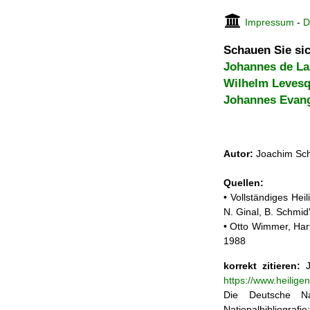
Impressum
-
D
Schauen Sie sic
Johannes de La
Wilhelm Levesq
Johannes Evang
Autor:
Joachim Sch
Quellen:
• Vollständiges He
N. Ginal, B. Schmi
• Otto Wimmer, Hart
1988
korrekt zitieren:
J
https://www.heilig
Die Deutsche Na
Nationalbibliograf