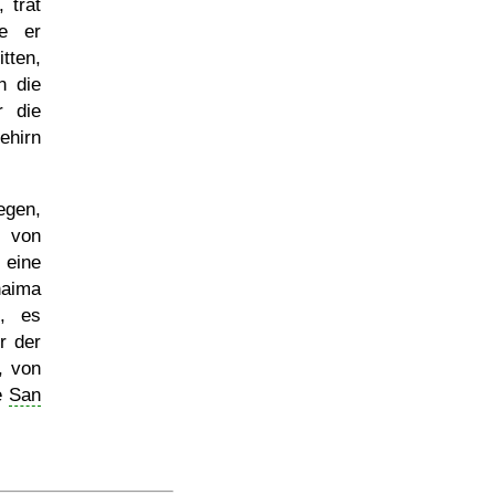
, trat
de er
tten,
n die
r die
ehirn
egen,
e von
eine
haima
h, es
r der
, von
he
San