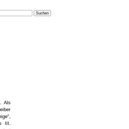
Suchen
. Als
eiber
ige
,
 III.