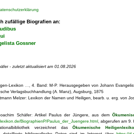
atenschutzerklärung
h zufällige Biografien an:
udibus
ui
elista Gossner
äfer -
zuletzt aktualisiert am
01.08.2026
iligen-Lexikon …, 4. Band: M-P. Herausgegeben von Johann Evangelist 
d'sche Verlagsbuchhandlung (A. Manz), Augsburg, 1875
mann Melzer: Lexikon der Namen und Heiligen, bearb. u. erg. von Jose
oachim Schäfer: Artikel
Paulus der Jüngere, aus dem
Ökumenisc
enlexikon.de/BiographienP/Paulus_der_Juengere.html
, abgerufen am 9. 
tionalbibliothek verzeichnet das
Ökumenische Heiligenlexik
ie; detaillierte bibliografische Daten sind im Internet über
https://d