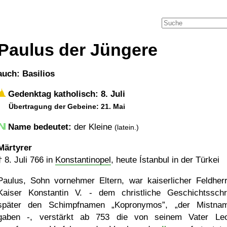
Paulus der Jüngere
auch: Basilios
Gedenktag katholisch: 8. Juli
Übertragung der Gebeine: 21. Mai
Name bedeutet:
der Kleine
(latein.)
Märtyrer
†
8. Juli 766
in
Konstantinopel
, heute Ístanbul in der Türkei
Paulus, Sohn vornehmer Eltern, war kaiserlicher Feldherr
Kaiser Konstantin V. - dem christliche Geschichtsschr
später den Schimpfnamen
Kopronymos
,
der Mistnam
gaben -, verstärkt ab 753 die von seinem Vater Leo