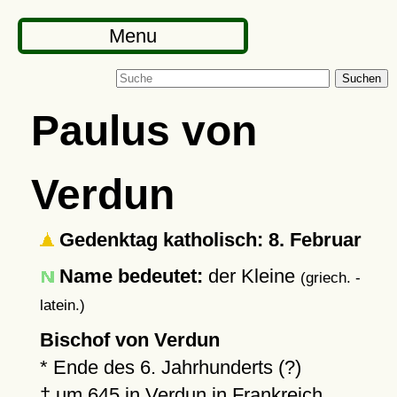
Menu
Suchen
Paulus von
Verdun
Gedenktag katholisch: 8. Februar
Name bedeutet:
der Kleine
(griech. -
latein.)
Bischof von Verdun
*
Ende des 6. Jahrhunderts (?)
†
um 645
in
Verdun
in Frankreich