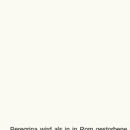
Peregrina wird als in in
Rom
gestorbene