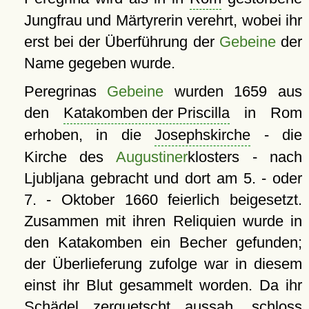
Jungfrau und Märtyrerin verehrt, wobei ihr
erst bei der Überführung der
Gebeine
der
Name gegeben wurde.
Peregrinas
Gebeine
wurden 1659 aus
den
Katakomben der Priscilla
in Rom
erhoben, in die
Josephskirche
- die
Kirche des
Augustiner
klosters - nach
Ljubljana gebracht und dort am 5. - oder
7. - Oktober 1660 feierlich beigesetzt.
Zusammen mit ihren Reliquien wurde in
den Katakomben ein Becher gefunden;
der Überlieferung zufolge war in diesem
einst ihr Blut gesammelt worden. Da ihr
Schädel zerquetscht aussah, schloss