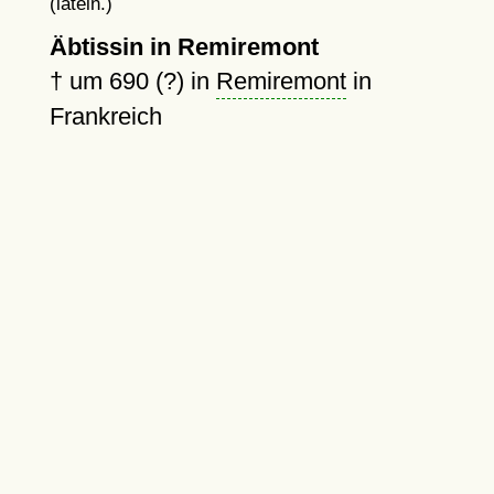
(latein.)
Äbtissin in Remiremont
†
um 690 (?)
in
Remiremont
in
Frankreich