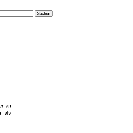
Suchen
er an
h als