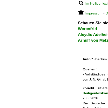
Im Heiligenlex
Impressum
-
D
Schauen Sie sic
Werenfrid
Aleydis Adelhe
Arnulf von Met
Autor:
Joachim 
Quellen:
• Vollständiges
von J. N. Ginal
korrekt zitiere
Heiligenlexiko
7. 8. 2026
Die Deutsche N