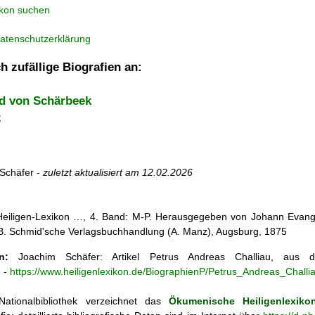
ikon suchen
atenschutzerklärung
h zufällige Biografien an:
id von Schärbeek
z
Schäfer -
zuletzt aktualisiert am
12.02.2026
 Heiligen-Lexikon …, 4. Band: M-P. Herausgegeben von Johann Evangel
, B. Schmid'sche Verlagsbuchhandlung (A. Manz), Augsburg, 1875
n:
Joachim Schäfer: Artikel
Petrus Andreas Challiau, au
n
-
https://www.heiligenlexikon.de/BiographienP/Petrus_Andreas_Challi
ationalbibliothek verzeichnet das
Ökumenische Heiligenlexiko