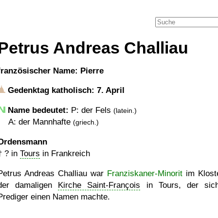
Petrus Andreas Challiau
französischer Name: Pierre
Gedenktag katholisch: 7. April
Name bedeutet:
P: der Fels
(latein.)
A: der Mannhafte
(griech.)
Ordensmann
†
?
in
Tours
in Frankreich
Petrus Andreas Challiau war
Franziskaner-Minorit
im Klost
der damaligen
Kirche Saint-François
in Tours, der sic
Prediger einen Namen machte.