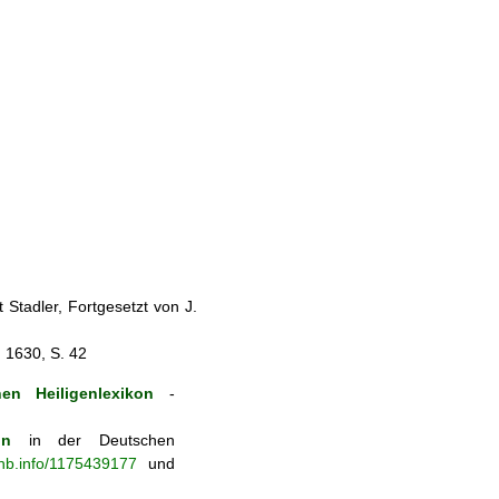
Stadler, Fortgesetzt von J.
, 1630, S. 42
en Heiligenlexikon
-
on
in der Deutschen
-nb.info/1175439177
und