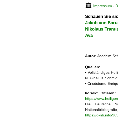
Impressum
-
D
Schauen Sie sic
Jakob von Saru
Nikolaus Tranu
Ava
Autor:
Joachim Sch
Quellen:
• Vollständiges He
N. Ginal, B. Schmi
• Crisóstomo Enriqu
korrekt zitieren:
J
https://www.heilige
Die Deutsche Na
Nationalbibliograf
https://d-nb.info/9