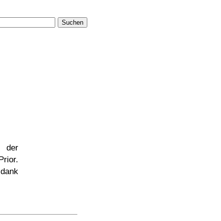
Suchen
der
rior.
dank