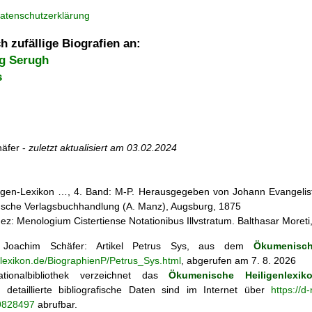
atenschutzerklärung
h zufällige Biografien an:
g Serugh
s
äfer -
zuletzt aktualisiert am
03.02.2024
iligen-Lexikon …, 4. Band: M-P. Herausgegeben von Johann Evangelist 
d'sche Verlagsbuchhandlung (A. Manz), Augsburg, 1875
ez: Menologium Cistertiense Notationibus Illvstratum. Balthasar Moreti
oachim Schäfer: Artikel
Petrus Sys, aus dem
Ökumenisch
nlexikon.de/BiographienP/Petrus_Sys.html
, abgerufen am 7. 8. 2026
tionalbibliothek verzeichnet das
Ökumenische Heiligenlexik
ie; detaillierte bibliografische Daten sind im Internet über
https://d
69828497
abrufbar.