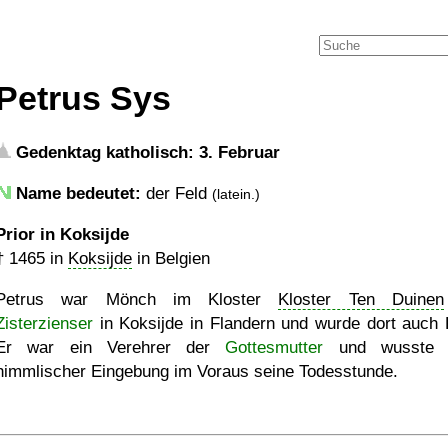
Petrus Sys
Gedenktag katholisch: 3. Februar
Name bedeutet:
der Feld
(latein.)
Prior in Koksijde
†
1465
in
Koksijde
in Belgien
Petrus war Mönch im Kloster
Kloster Ten Duinen
Zisterzienser
in Koksijde in Flandern und wurde dort auch P
Er war ein Verehrer der
Gottesmutter
und wusste 
himmlischer Eingebung im Voraus seine Todesstunde.