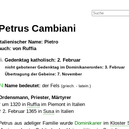
Petrus Cambiani
italienischer Name: Pietro
auch: von Ruffia
Gedenktag katholisch: 2. Februar
nicht gebotener Gedenktag im Dominikanerorden: 3. Februar
Übertragung der Gebeine: 7. November
Name bedeutet:
der Fels
(griech. - latein.)
Ordensmann, Priester, Märtyrer
*
um 1320
in
Ruffia
im Piemont in Italien
†
2. Februar 1365
in
Susa
in Italien
Petrus aus adeliger Familie wurde
Dominikaner
im
Kloster 