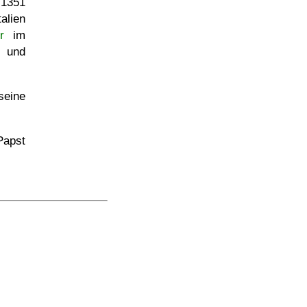
 1351
alien
r
im
t und
seine
Papst