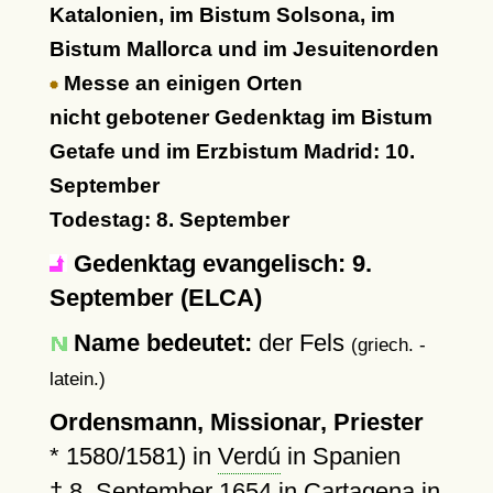
Katalonien, im Bistum Solsona, im
Bistum Mallorca und im Jesuitenorden
Messe an einigen Orten
nicht gebotener Gedenktag im Bistum
Getafe und im Erzbistum Madrid: 10.
September
Todestag: 8. September
Gedenktag evangelisch: 9.
September (ELCA)
Name bedeutet:
der Fels
(griech. -
latein.)
Ordensmann, Missionar, Priester
*
1580/1581)
in
Verdú
in Spanien
†
8. September 1654
in
Cartagena
in