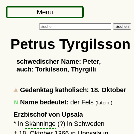
Menu
Suchen
Petrus Tyrgilsson
schwedischer Name: Peter,
auch: Torkilsson, Thyrgilli
Gedenktag katholisch: 18. Oktober
Name bedeutet:
der Fels
(latein.)
Erzbischof von Upsala
* in
Skänninge
(?) in Schweden
†
18. Oktober 1366
in
Uppsala
in