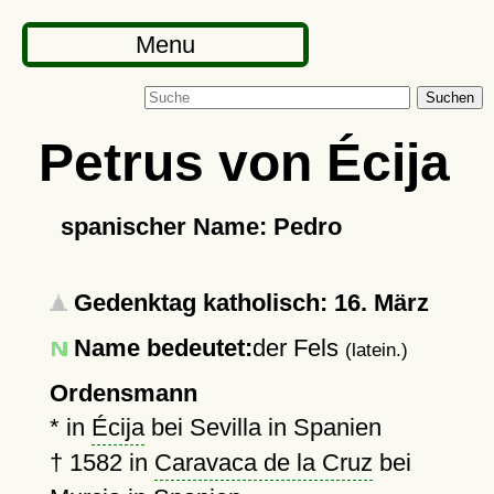
Menu
Suchen
Petrus von Écija
spanischer Name: Pedro
Gedenktag katholisch: 16. März
Name bedeutet:
der Fels
(latein.)
Ordensmann
* in
Écija
bei Sevilla in Spanien
†
1582
in
Caravaca de la Cruz
bei