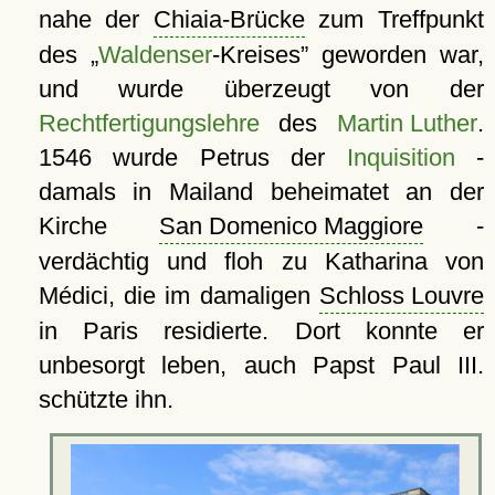
nahe der
Chiaia-Brücke
zum Treffpunkt
des
Waldenser
-Kreises
geworden war,
und wurde überzeugt von der
Rechtfertigungslehre
des
Martin Luther
.
1546 wurde Petrus der
Inquisition
-
damals in Mailand beheimatet an der
Kirche
San Domenico Maggiore
-
verdächtig und floh zu Katharina von
Médici, die im damaligen
Schloss Louvre
in Paris residierte. Dort konnte er
unbesorgt leben, auch Papst Paul III.
schützte ihn.