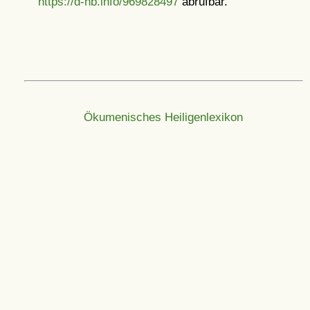
https://d-nb.info/969828497
abrufbar.
Ökumenisches Heiligenlexikon