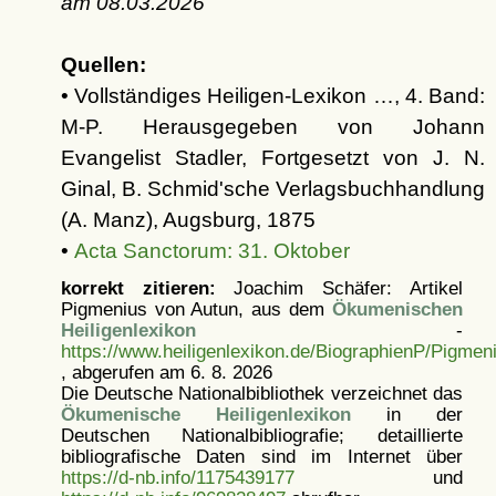
am
08.03.2026
Quellen:
• Vollständiges Heiligen-Lexikon …, 4. Band:
M-P. Herausgegeben von Johann
Evangelist Stadler, Fortgesetzt von J. N.
Ginal, B. Schmid'sche Verlagsbuchhandlung
(A. Manz), Augsburg, 1875
•
Acta Sanctorum: 31. Oktober
korrekt zitieren:
Joachim Schäfer: Artikel
Pigmenius von Autun, aus dem
Ökumenischen
Heiligenlexikon
-
https://www.heiligenlexikon.de/BiographienP/Pigme
, abgerufen am 6. 8. 2026
Die Deutsche Nationalbibliothek verzeichnet das
Ökumenische Heiligenlexikon
in der
Deutschen Nationalbibliografie; detaillierte
bibliografische Daten sind im Internet über
https://d-nb.info/1175439177
und