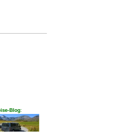
ise-Blog
: