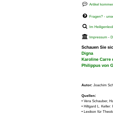
Artikel kommen
Fragen? - uns
Im Heiligenlex
Impressum
-
D
Schauen Sie sic
Digna
Karoline Carre
Philippus von 
Autor:
Joachim Sch
Quellen:
• Vera Schauber, Ha
• Hiltgard L. Kelle
• Lexikon für Theol