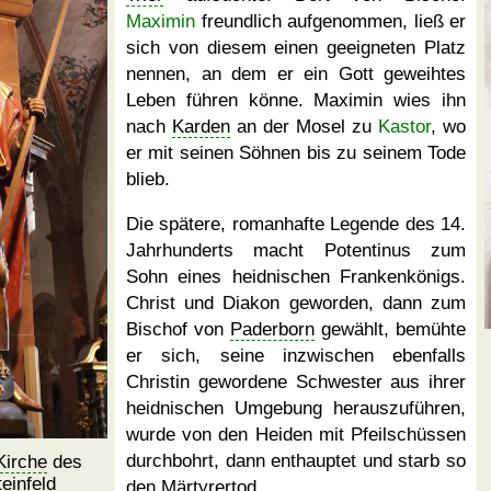
Maximin
freundlich aufgenommen, ließ er
sich von diesem einen geeigneten Platz
nennen, an dem er ein Gott geweihtes
Leben führen könne. Maximin wies ihn
nach
Karden
an der Mosel zu
Kastor
, wo
er mit seinen Söhnen bis zu seinem Tode
blieb.
Die spätere, romanhafte Legende des 14.
Jahrhunderts macht Potentinus zum
Sohn eines heidnischen Frankenkönigs.
Christ und Diakon geworden, dann zum
Bischof von
Paderborn
gewählt, bemühte
er sich, seine inzwischen ebenfalls
Christin gewordene Schwester aus ihrer
heidnischen Umgebung herauszuführen,
wurde von den Heiden mit Pfeilschüssen
durchbohrt, dann enthauptet und starb so
Kirche
des
einfeld
den Märtyrertod.