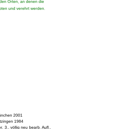
den Orten, an denen die
ebten und verehrt werden.
München 2001
itzingen 1984
 3., völlig neu bearb. Aufl.,