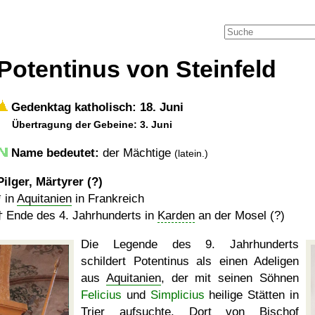
Potentinus von Steinfeld
Gedenktag katholisch: 18. Juni
Übertragung der Gebeine: 3. Juni
Name bedeutet:
der Mächtige
(latein.)
Pilger, Märtyrer (?)
* in
Aquitanien
in Frankreich
†
Ende des 4. Jahrhunderts
in
Karden
an der Mosel (?)
Die Legende des 9. Jahrhunderts
schildert Potentinus als einen Adeligen
aus
Aquitanien
, der mit seinen Söhnen
Felicius
und
Simplicius
heilige Stätten in
Trier
aufsuchte. Dort von Bischof