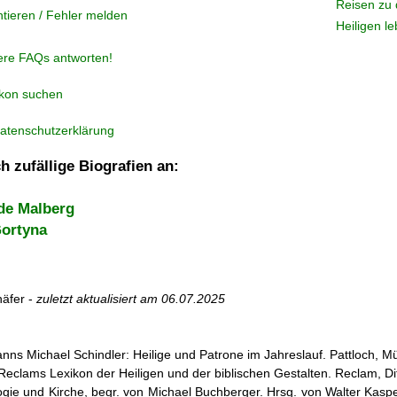
Reisen zu 
tieren / Fehler melden
Heiligen l
ere FAQs antworten!
ikon suchen
atenschutzerklärung
h zufällige Biografien an:
 de Malberg
Gortyna
äfer -
zuletzt aktualisiert am
06.07.2025
nns Michael Schindler: Heilige und Patrone im Jahreslauf. Pattloch, 
r: Reclams Lexikon der Heiligen und der biblischen Gestalten. Reclam, D
ogie und Kirche, begr. von Michael Buchberger. Hrsg. von Walter Kasper,