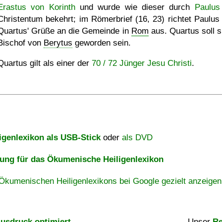
Erastus von Korinth
und wurde wie dieser durch
Paulus
Christentum bekehrt; im Römerbrief (16, 23) richtet Paulus
Quartus' Grüße an die Gemeinde in
Rom
aus. Quartus soll s
Bischof von
Berytus
geworden sein.
Quartus gilt als einer der
70 / 72 Jünger Jesu Christi
.
igenlexikon als USB-Stick
oder
als DVD
ng für das Ökumenische Heiligenlexikon
Ökumenischen Heiligenlexikons bei Google gezielt anzeigen
usdruck optimiert
Unser
Re