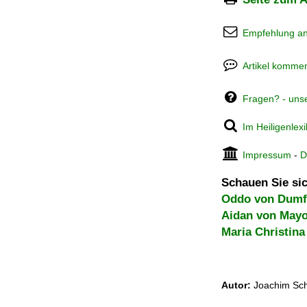
Empfehlung a
Artikel kommen
Fragen? - uns
Im Heiligenlex
Impressum
-
D
Schauen Sie sic
Oddo von Dumf
Aidan von May
Maria Christin
Autor:
Joachim Sch