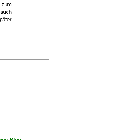
zum
 auch
päter
ise-Blog
: