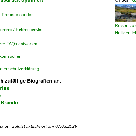
n Freunde senden
Reisen zu 
tieren / Fehler melden
Heiligen l
ere FAQs antworten!
ikon suchen
atenschutzerklärung
h zufällige Biografien an:
ries
o
a Brando
äfer -
zuletzt aktualisiert am
07.03.2026