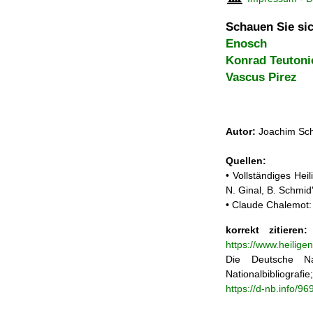
Schauen Sie sic
Enosch
Konrad Teutoni
Vascus Pirez
Autor:
Joachim Sch
Quellen:
• Vollständiges He
N. Ginal, B. Schmi
• Claude Chalemot: 
korrekt zitieren:
https://www.heilig
Die Deutsche Na
Nationalbibliograf
https://d-nb.info/9