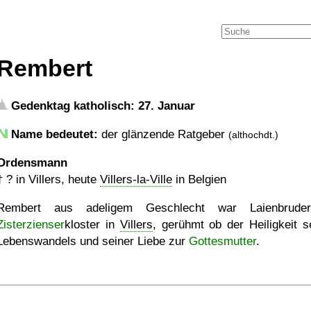
Rembert
Gedenktag katholisch: 27. Januar
Name bedeutet:
der glänzende Ratgeber
(althochdt.)
Ordensmann
†
?
in Villers, heute
Villers-la-Ville
in Belgien
Rembert aus adeligem Geschlecht war Laienbrude
Zisterzienser
kloster in
Villers
, gerühmt ob der Heiligkeit s
Lebenswandels und seiner Liebe zur
Gottesmutter
.