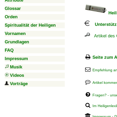
Attribute
Glossar
Heil
Orden
Unterstützu
Spiritualität der Heiligen
Vornamen
Artikel des 
Grundlagen
FAQ
Seite zum A
Impressum
Musik
Empfehlung a
Videos
Artikel kommen
Vorträge
Fragen? - uns
Im Heiligenlex
Impressum
-
D