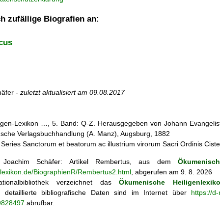
h zufällige Biografien an:
cus
äfer -
zuletzt aktualisiert am
09.08.2017
iligen-Lexikon …, 5. Band: Q-Z. Herausgegeben von Johann Evangelist 
d'sche Verlagsbuchhandlung (A. Manz), Augsburg, 1882
Series Sanctorum et beatorum ac illustrium virorum Sacri Ordinis Ciste
Joachim Schäfer: Artikel
Rembertus, aus dem
Ökumenisch
enlexikon.de/BiographienR/Rembertus2.html
, abgerufen am 9. 8. 2026
tionalbibliothek verzeichnet das
Ökumenische Heiligenlexik
ie; detaillierte bibliografische Daten sind im Internet über
https://d
69828497
abrufbar.