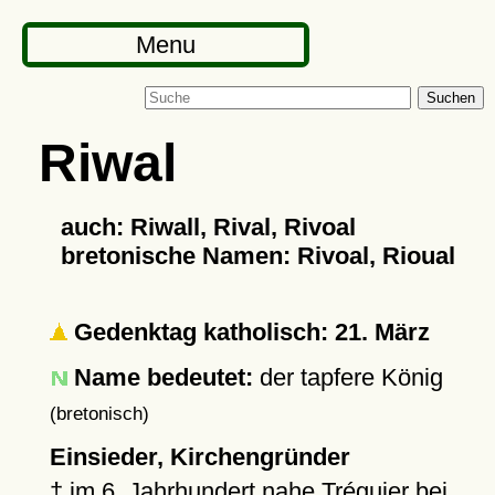
Menu
Suchen
Riwal
auch: Riwall, Rival, Rivoal
bretonische Namen: Rivoal, Rioual
Gedenktag katholisch: 21. März
Name bedeutet:
der tapfere König
(bretonisch)
Einsieder, Kirchengründer
†
im 6. Jahrhundert nahe
Tréguier
bei