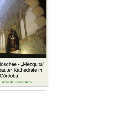
Moschee -
Mezquita
ebauter
Kathedrale
in
Córdoba