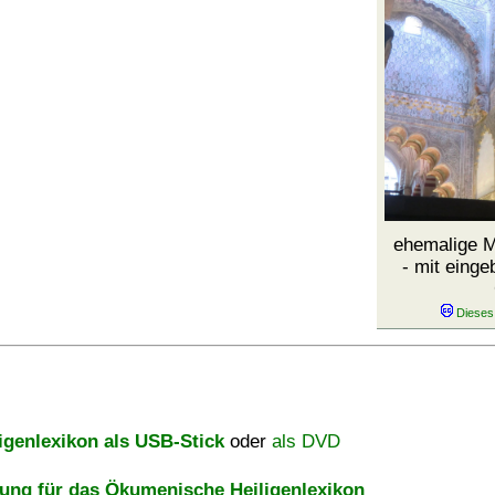
ehemalige 
- mit eing
igenlexikon als USB-Stick
oder
als DVD
ng für das Ökumenische Heiligenlexikon