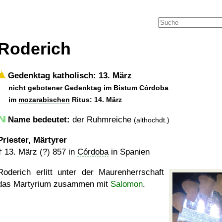
Roderich
Gedenktag katholisch: 13. März
nicht gebotener Gedenktag im Bistum Córdoba
im
mozarabischen
Ritus: 14. März
Name bedeutet:
der Ruhmreiche
(althochdt.)
Priester, Märtyrer
†
13. März (?) 857
in
Córdoba
in Spanien
Roderich erlitt unter der Maurenherrschaft
das Martyrium zusammen mit
Salomon
.