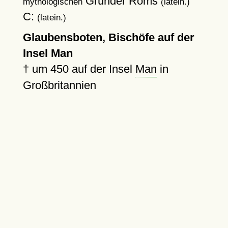
Gründer Roms
mythologischen
(latein.)
C:
(latein.)
Glaubensboten, Bischöfe auf der
Insel Man
†
um 450
auf der Insel
Man
in
Großbritannien