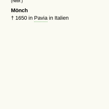
(hebr.)
Mönch
†
1650
in
Pavia
in Italien