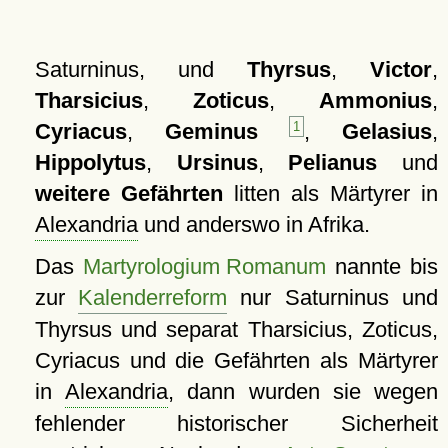
Saturninus, und
Thyrsus
,
Victor
,
Tharsicius
,
Zoticus
,
Ammonius
,
Cyriacus
,
Geminus
1
,
Gelasius
,
Hippolytus
,
Ursinus
,
Pelianus
und
weitere Gefährten
litten als Märtyrer in
Alexandria
und anderswo in Afrika.
Das
Martyrologium Romanum
nannte bis
zur
Kalenderreform
nur Saturninus und
Thyrsus und separat Tharsicius, Zoticus,
Cyriacus und die Gefährten als Märtyrer
in
Alexandria
, dann wurden sie wegen
fehlender historischer Sicherheit