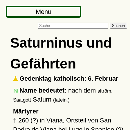
Menu
Suchen
Saturninus und
Gefährten
Gedenktag katholisch: 6. Februar
Name bedeutet:
nach dem
altröm.
Saturn
Saatgott
(latein.)
Märtyrer
†
260 (?)
in
Viana
, Ortsteil von San
Pedro de Viana bei Lugo in Spanien (?)