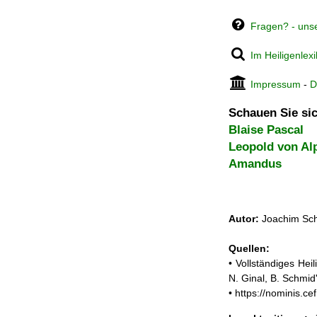
Fragen? - uns
Im Heiligenlex
Impressum
-
D
Schauen Sie sic
Blaise Pascal
Leopold von Al
Amandus
Autor:
Joachim Sch
Quellen:
• Vollständiges He
N. Ginal, B. Schmi
• https://nominis.c