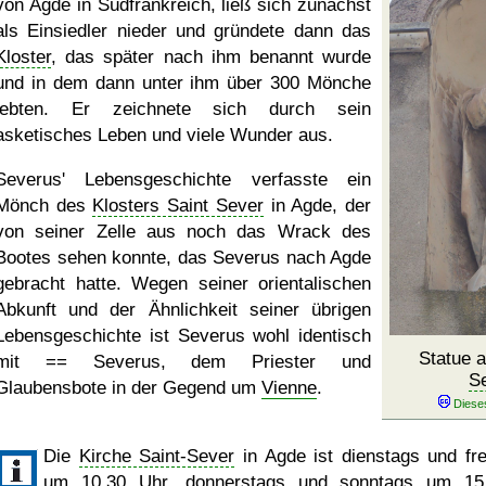
von Agde in Südfrankreich, ließ sich zunächst
als Einsiedler nieder und gründete dann das
Kloster
, das später nach ihm benannt wurde
und in dem dann unter ihm über 300 Mönche
lebten. Er zeichnete sich durch sein
asketisches Leben und viele Wunder aus.
Severus' Lebensgeschichte verfasste ein
Mönch des
Klosters Saint Sever
in Agde, der
von seiner Zelle aus noch das Wrack des
Bootes sehen konnte, das Severus nach Agde
gebracht hatte. Wegen seiner orientalischen
Abkunft und der Ähnlichkeit seiner übrigen
Lebensgeschichte ist Severus wohl identisch
Statue 
mit == Severus, dem Priester und
S
Glaubensbote in der Gegend um
Vienne
.
Die
Kirche Saint-Sever
in Agde ist dienstags und fre
um 10.30 Uhr, donnerstags und sonntags um 15