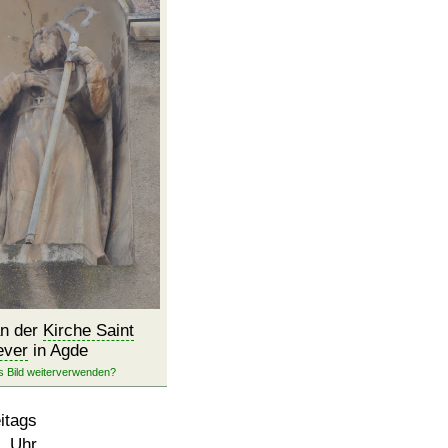
an der
Kirche Saint
ever
in Agde
itags
 Uhr