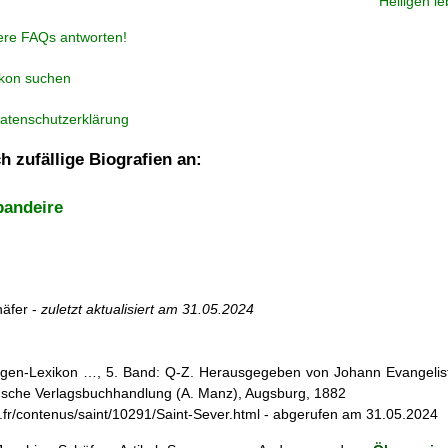
Heiligen l
ere FAQs antworten!
ikon suchen
atenschutzerklärung
h zufällige Biografien an:
pandeire
äfer -
zuletzt aktualisiert am
31.05.2024
iligen-Lexikon …, 5. Band: Q-Z. Herausgegeben von Johann Evangelist 
d'sche Verlagsbuchhandlung (A. Manz), Augsburg, 1882
ef.fr/contenus/saint/10291/Saint-Sever.html - abgerufen am 31.05.2024