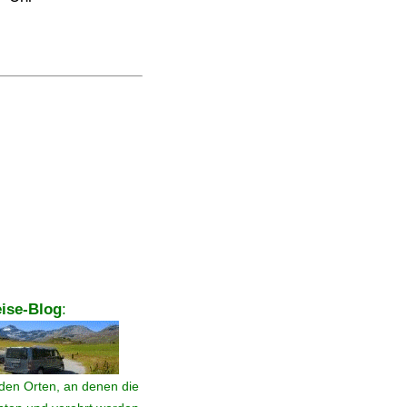
ise-Blog
:
den Orten, an denen die