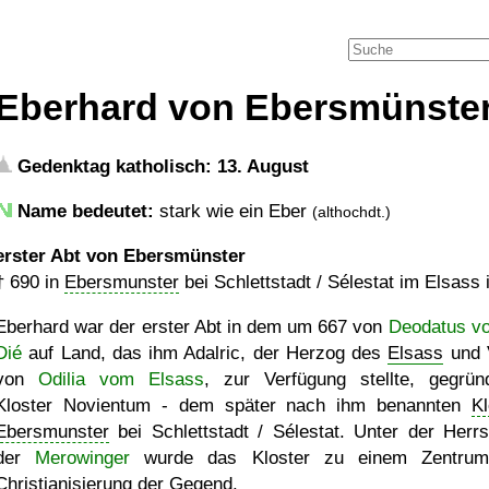
Eberhard von Ebersmünste
Gedenktag katholisch: 13. August
Name bedeutet:
stark wie ein Eber
(althochdt.)
erster Abt von Ebersmünster
†
690
in
Ebersmunster
bei Schlettstadt / Sélestat im Elsass 
Eberhard war der erster Abt in dem um 667 von
Deodatus vo
Dié
auf Land, das ihm Adalric, der Herzog des
Elsass
und 
von
Odilia vom Elsass
, zur Verfügung stellte, gegrün
Kloster Novientum - dem später nach ihm benannten
Kl
Ebersmunster
bei Schlettstadt / Sélestat. Unter der Herrs
der
Merowinger
wurde das Kloster zu einem Zentrum
Christianisierung der Gegend.