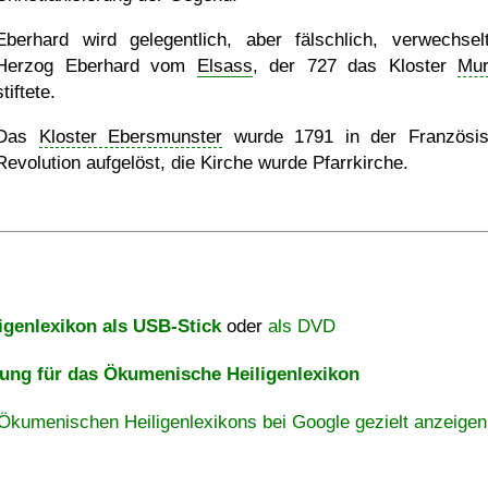
Eberhard wird gelegentlich, aber fälschlich, verwechsel
Herzog Eberhard vom
Elsass
, der 727 das Kloster
Mur
stiftete.
Das
Kloster Ebersmunster
wurde 1791 in der Französi
Revolution aufgelöst, die Kirche wurde Pfarrkirche.
igenlexikon als USB-Stick
oder
als DVD
ng für das Ökumenische Heiligenlexikon
Ökumenischen Heiligenlexikons bei Google gezielt anzeigen