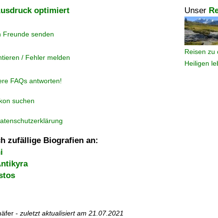
usdruck optimiert
Unser
Re
n Freunde senden
Reisen zu 
tieren / Fehler melden
Heiligen l
ere FAQs antworten!
ikon suchen
atenschutzerklärung
h zufällige Biografien an:
i
ntikyra
stos
äfer -
zuletzt aktualisiert am
21.07.2021