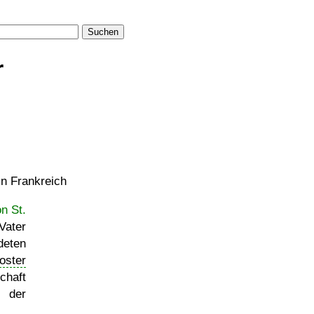
Suchen
r
in Frankreich
n St.
Vater
deten
oster
chaft
 der