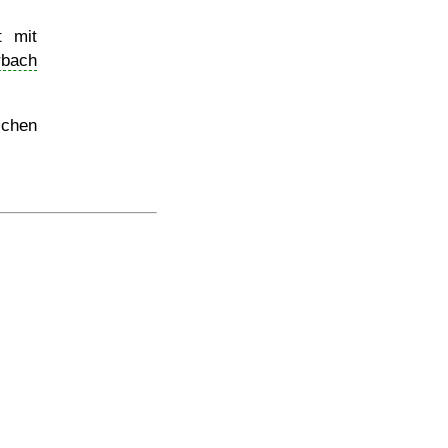
t mit
bach
schen