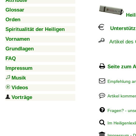
Attribute
Glossar
Heil
Orden
Unterstützu
Spiritualität der Heiligen
Vornamen
Artikel des 
Grundlagen
FAQ
Seite zum A
Impressum
Musik
Empfehlung a
Videos
Artikel kommen
Vorträge
Fragen? - uns
Im Heiligenlex
Impressum
-
D