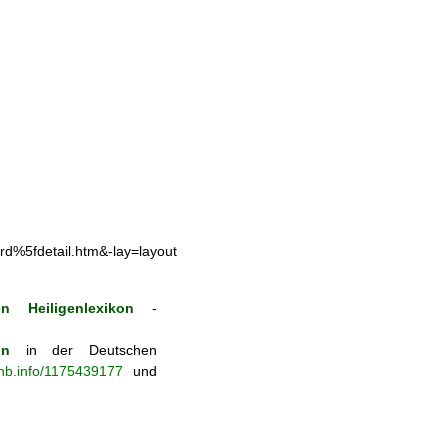
5fdetail.htm&-lay=layout
n Heiligenlexikon
-
on
in der Deutschen
-nb.info/1175439177
und