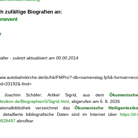
h zufällige Biografien an:
enevent
r
äfer -
zuletzt aktualisiert am
00.00.2014
obahnkirche.de/dc/hk/FMPro?-db=namenstag.fp5&-format=record%
id=33192&-find=
Joachim Schäfer: Artikel
Sigrid, aus dem
Ökumenische
nlexikon.de/BiographienS/Sigrid.html
, abgerufen am 6. 8. 2026
tionalbibliothek verzeichnet das
Ökumenische Heiligenlexik
ie; detaillierte bibliografische Daten sind im Internet über
https://d
69828497
abrufbar.