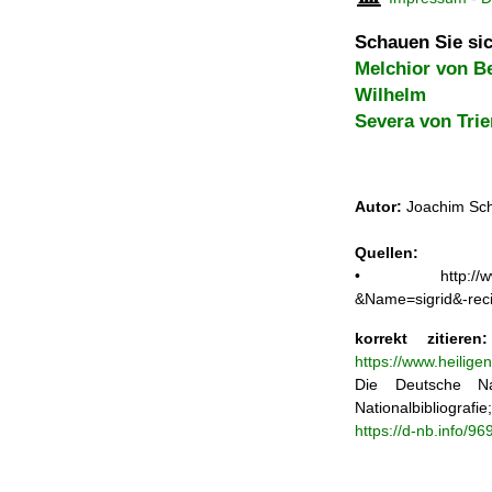
Schauen Sie sic
Melchior von B
Wilhelm
Severa von Trie
Autor:
Joachim Sch
Quellen:
• http://www.aut
&Name=sigrid&-rec
korrekt zitieren:
https://www.heilige
Die Deutsche Na
Nationalbibliograf
https://d-nb.info/9