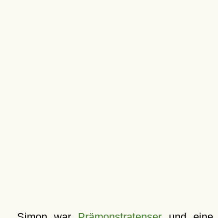
Simon war
Prämonstratenser
und eine