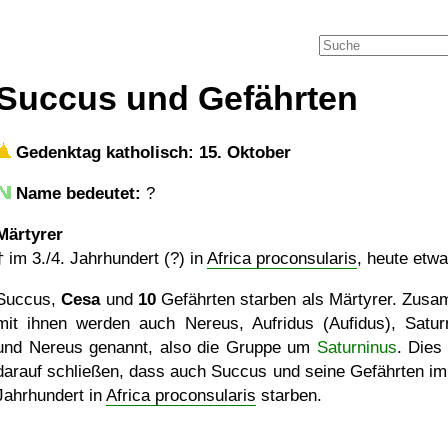
Succus und Gefährten
Gedenktag katholisch: 15. Oktober
Name bedeutet:
?
Märtyrer
†
im 3./4. Jahrhundert (?) in
Africa proconsularis
, heute etwa
Succus,
Cesa
und
10
Gefährten starben als Märtyrer. Zus
mit ihnen werden auch Nereus, Aufridus (Aufidus), Satur
und Nereus genannt, also die Gruppe um
Saturninus
. Dies
darauf schließen, dass auch Succus und seine Gefährten im 
Jahrhundert in
Africa proconsularis
starben.