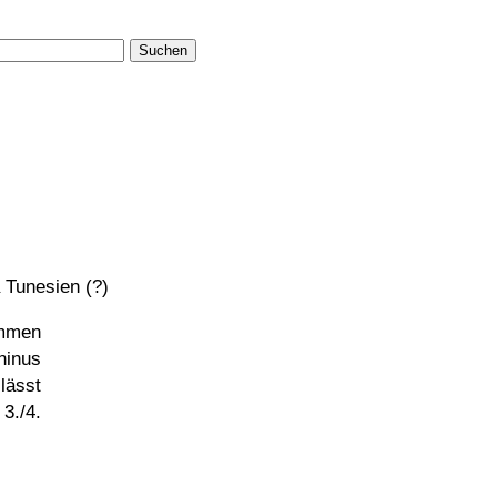
Suchen
 Tunesien (?)
ammen
ninus
 lässt
3./4.