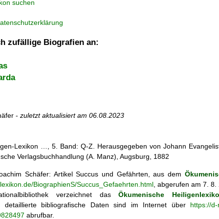
ikon suchen
atenschutzerklärung
h zufällige Biografien an:
as
arda
äfer -
zuletzt aktualisiert am
06.08.2023
iligen-Lexikon …, 5. Band: Q-Z. Herausgegeben von Johann Evangelist 
d'sche Verlagsbuchhandlung (A. Manz), Augsburg, 1882
achim Schäfer: Artikel
Succus und Gefährten, aus dem
Ökumenisc
enlexikon.de/BiographienS/Succus_Gefaehrten.html
, abgerufen am 7. 8.
tionalbibliothek verzeichnet das
Ökumenische Heiligenlexik
ie; detaillierte bibliografische Daten sind im Internet über
https://d
69828497
abrufbar.