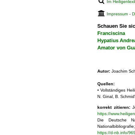
Im Heiligenlex
Impressum
-
D
Schauen Sie sic
Franciscina
Hypatius Andre
Amator von Gu
Autor:
Joachim Sch
Quellen:
• Vollständiges He
N. Ginal, B. Schmi
korrekt zitieren:
Jo
https://www.heilig
Die Deutsche Na
Nationalbibliograf
https://d-nb.info/9