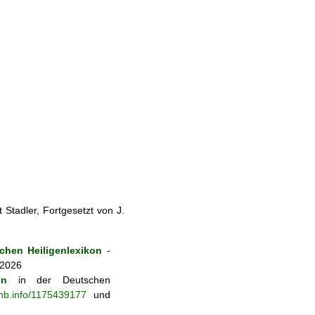
Stadler, Fortgesetzt von J.
hen Heiligenlexikon
-
 2026
on
in der Deutschen
-nb.info/1175439177
und