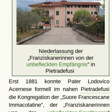
Niederlassung
der
Franziskanerinnen von der
unbefleckten Empfängnis
in
Pietradefusi
Erst 1881 konnte Pater Lodovico
Acernese formell im nahen
Pietradefusi
die Kongregation der
Suore Francescane
Immacolatine
, der
Franziskanerinnen