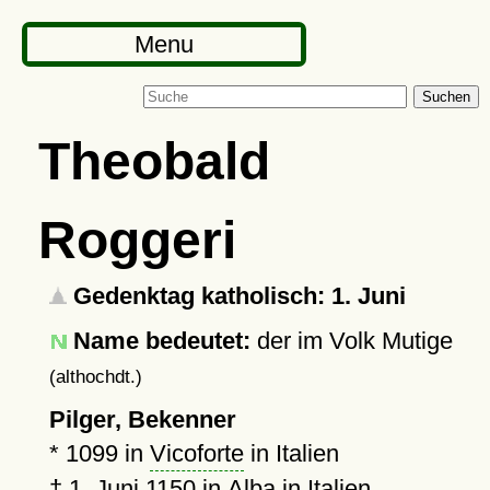
Menu
Suchen
Theobald
Roggeri
Gedenktag katholisch: 1. Juni
Name bedeutet:
der im Volk Mutige
(althochdt.)
Pilger, Bekenner
*
1099
in
Vicoforte
in Italien
†
1. Juni 1150
in
Alba
in Italien