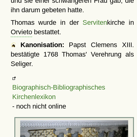
und sie einer schwangeren Frau gab, die
ihn darum gebeten hatte.
Thomas wurde in der
Serviten
kirche in
Orvieto
bestattet.
Kanonisation:
Papst Clemens XIII.
bestätigte
1768
Thomas' Verehrung als
Seliger.
Biographisch-Bibliographisches
Kirchenlexikon
- noch nicht online