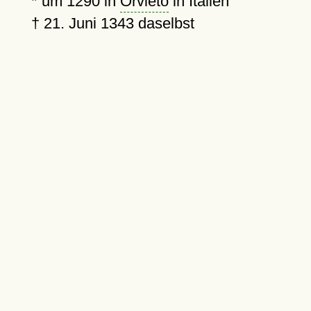
*
um 1290
in
Orvieto
in Italien
†
21. Juni 1343
daselbst