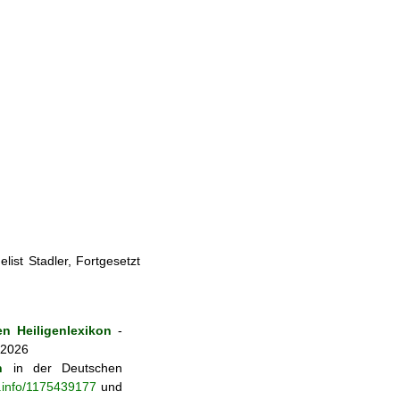
ist Stadler, Fortgesetzt
n Heiligenlexikon
-
 2026
n
in der Deutschen
b.info/1175439177
und