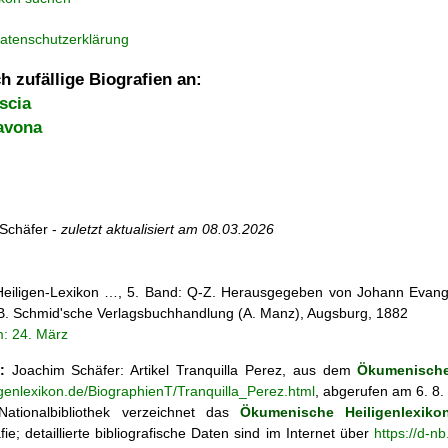
atenschutzerklärung
h zufällige Biografien an:
scia
avona
Schäfer -
zuletzt aktualisiert am
08.03.2026
 Heiligen-Lexikon …, 5. Band: Q-Z. Herausgegeben von Johann Evangel
, B. Schmid'sche Verlagsbuchhandlung (A. Manz), Augsburg, 1882
: 24. März
:
Joachim Schäfer: Artikel
Tranquilla Perez, aus dem
Ökumenische
igenlexikon.de/BiographienT/Tranquilla_Perez.html
, abgerufen am 6. 8.
ationalbibliothek verzeichnet das
Ökumenische Heiligenlexiko
fie; detaillierte bibliografische Daten sind im Internet über
https://d-n