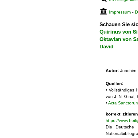
Impressum
-
D
Schauen Sie sic
Quirinus von Si
Oktavian von S
David
Autor:
Joachim 
Quellen:
• Vollständiges
von J. N. Ginal
•
Acta Sanctorum
korrekt zitieren
https://www.heil
Die Deutsche N
Nationalbibliogra