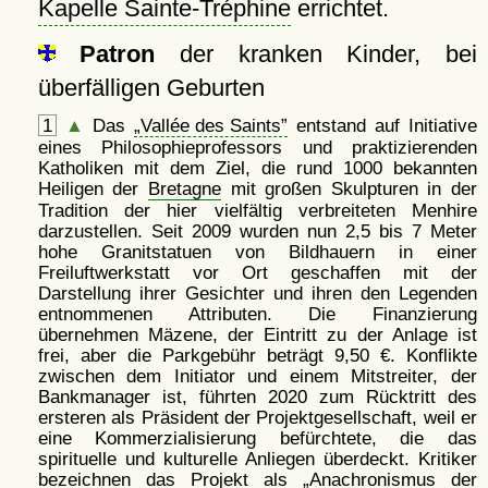
Kapelle Sainte-Tréphine
errichtet.
Patron
der kranken Kinder, bei
überfälligen Geburten
1
▲
Das
Vallée des Saints
entstand auf Initiative
eines Philosophieprofessors und praktizierenden
Katholiken mit dem Ziel, die rund 1000 bekannten
Heiligen der
Bretagne
mit großen Skulpturen in der
Tradition der hier vielfältig verbreiteten Menhire
darzustellen. Seit 2009 wurden nun 2,5 bis 7 Meter
hohe Granitstatuen von Bildhauern in einer
Freiluftwerkstatt vor Ort geschaffen mit der
Darstellung ihrer Gesichter und ihren den Legenden
entnommenen Attributen. Die Finanzierung
übernehmen Mäzene, der Eintritt zu der Anlage ist
frei, aber die Parkgebühr beträgt 9,50 €. Konflikte
zwischen dem Initiator und einem Mitstreiter, der
Bankmanager ist, führten 2020 zum Rücktritt des
ersteren als Präsident der Projektgesellschaft, weil er
eine Kommerzialisierung befürchtete, die das
spirituelle und kulturelle Anliegen überdeckt. Kritiker
bezeichnen das Projekt als
Anachronismus der