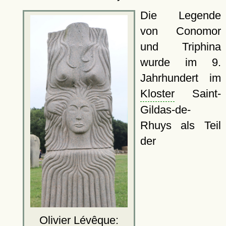
Die Legende
von Conomor
und Triphina
wurde im 9.
Jahrhundert im
Kloster
Saint-
Gildas-de-
Rhuys als Teil
der
Olivier Lévêque: