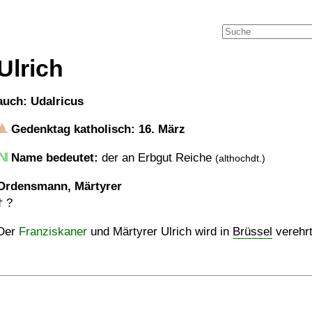
Ulrich
auch: Udalricus
Gedenktag katholisch: 16. März
Name bedeutet:
der an Erbgut Reiche
(althochdt.)
Ordensmann, Märtyrer
†
?
Der
Franziskaner
und Märtyrer Ulrich wird in
Brüssel
verehrt