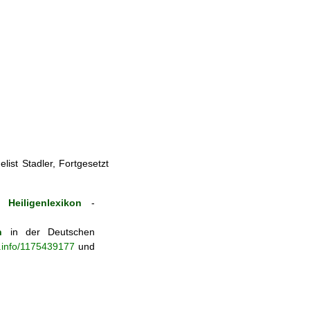
ist Stadler, Fortgesetzt
Heiligenlexikon
-
n
in der Deutschen
b.info/1175439177
und