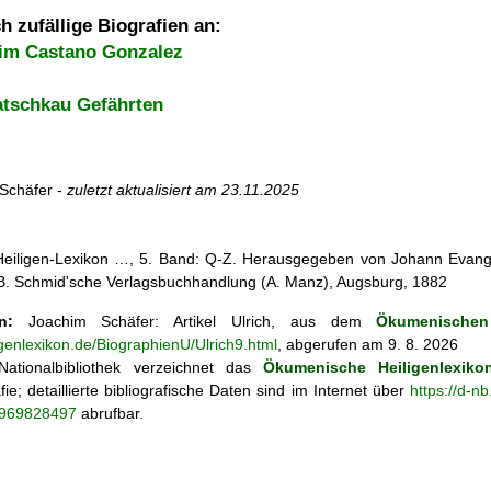
h zufällige Biografien an:
im Castano Gonzalez
atschkau Gefährten
Schäfer -
zuletzt aktualisiert am
23.11.2025
 Heiligen-Lexikon …, 5. Band: Q-Z. Herausgegeben von Johann Evangel
, B. Schmid'sche Verlagsbuchhandlung (A. Manz), Augsburg, 1882
n:
Joachim Schäfer: Artikel
Ulrich, aus dem
Ökumenischen 
igenlexikon.de/BiographienU/Ulrich9.html
, abgerufen am 9. 8. 2026
ationalbibliothek verzeichnet das
Ökumenische Heiligenlexiko
fie; detaillierte bibliografische Daten sind im Internet über
https://d-n
o/969828497
abrufbar.