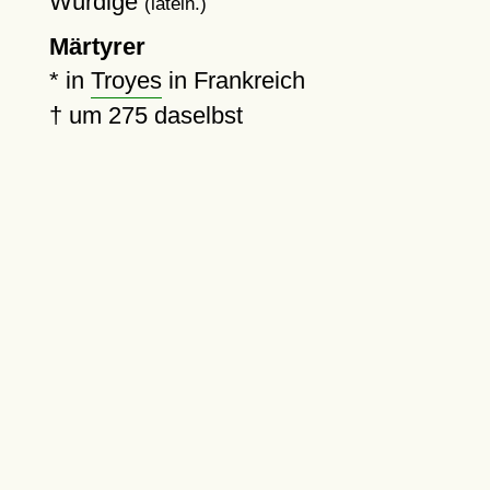
Würdige
(latein.)
Märtyrer
* in
Troyes
in Frankreich
†
um 275
daselbst