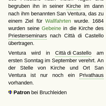
begruben ihn in seiner
Kirche
im dann
nach ihm benannten San Ventura, das zu
einem Ziel für
Wallfahrten
wurde. 1684
wurden seine
Gebeine
in die Kirche des
Priesterseminars
nach Città di Castello
übertragen.
Ventura wird in
Città di Castello
am
ersten Sonntag im September verehrt. An
der Stelle von Kirche und Ort San
Ventura ist nur noch ein
Privathaus
vorhanden.
Patron
bei Bruchleiden