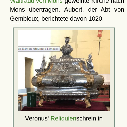
Waltraud von Mons
geweihte Kirche nach
Mons
übertragen. Aubert, der Abt von
Gembloux
, berichtete davon 1020.
Veronus'
Reliquien
schrein in