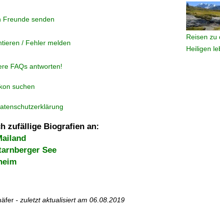
n Freunde senden
Reisen zu 
tieren / Fehler melden
Heiligen l
ere FAQs antworten!
ikon suchen
atenschutzerklärung
h zufällige Biografien an:
Mailand
tarnberger See
heim
äfer -
zuletzt aktualisiert am
06.08.2019