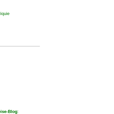
iquie
ise-Blog
: