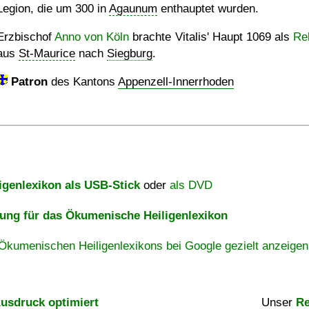
Legion, die um 300 in
Agaunum
enthauptet wurden.
Erzbischof
Anno von Köln
brachte Vitalis' Haupt 1069 als
Rel
aus
St-Maurice
nach
Siegburg
.
Patron
des Kantons
Appenzell-Innerrhoden
igenlexikon als USB-Stick
oder
als DVD
ng für das Ökumenische Heiligenlexikon
Ökumenischen Heiligenlexikons bei Google gezielt anzeigen
usdruck optimiert
Unser
Re