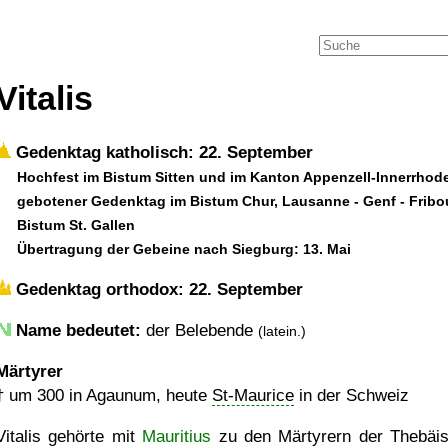
Vitalis
Gedenktag katholisch: 22. September
Hochfest im Bistum Sitten und im Kanton Appenzell-Innerrhod
gebotener Gedenktag im Bistum Chur, Lausanne - Genf - Fribo
Bistum St. Gallen
Übertragung der Gebeine nach Siegburg: 13. Mai
Gedenktag orthodox: 22. September
Name bedeutet:
der Belebende
(latein.)
Märtyrer
†
um 300
in Agaunum, heute
St-Maurice
in der Schweiz
Vitalis gehörte mit
Mauritius
zu den Märtyrern der Thebäi