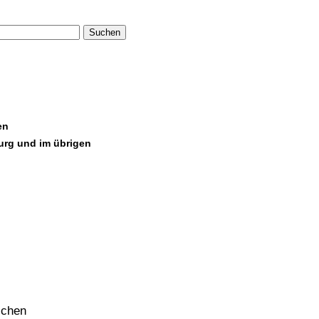
Suchen
en
urg und im übrigen
schen