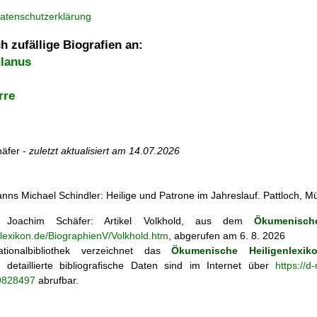
atenschutzerklärung
h zufällige Biografien an:
lanus
rre
äfer -
zuletzt aktualisiert am
14.07.2026
nns Michael Schindler: Heilige und Patrone im Jahreslauf. Pattloch, 
Joachim Schäfer: Artikel
Volkhold, aus dem
Ökumenische
nlexikon.de/BiographienV/Volkhold.htm
, abgerufen am 6. 8. 2026
tionalbibliothek verzeichnet das
Ökumenische Heiligenlexik
ie; detaillierte bibliografische Daten sind im Internet über
https://d
69828497
abrufbar.