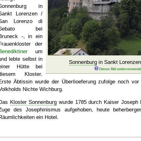
Sonnenburg in
Sankt Lorenzen /
San Lorenzo di
Sebato bei
Bruneck -, in ein
Frauenkloster der
Benediktiner
um
und lebte selbst in
Sonnenburg
in Sankt Lorenzen
einer Hütte bei
diesem Kloster.
Erste Äbtissin wurde der Überlioeferung zufolge noch vor
Volkholds Nichte Wichburg.
Das
Kloster Sonnenburg
wurde 1785 durch Kaiser Joseph I
Zuge des Josephinismus aufgehoben, heute beherberge
Räumlichkeiten ein Hotel.