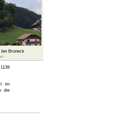
 bei Bruneck
 1139
I. im
n die