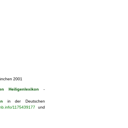
München 2001
n Heiligenlexikon
-
on
in der Deutschen
-nb.info/1175439177
und