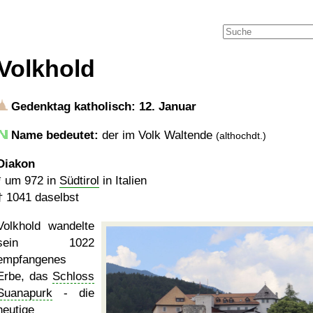
Volkhold
Gedenktag katholisch: 12. Januar
Name bedeutet:
der im Volk Waltende
(althochdt.)
Diakon
*
um 972
in
Südtirol
in Italien
†
1041
daselbst
Volkhold wandelte
sein 1022
empfangenes
Erbe, das
Schloss
Suanapurk
- die
heutige