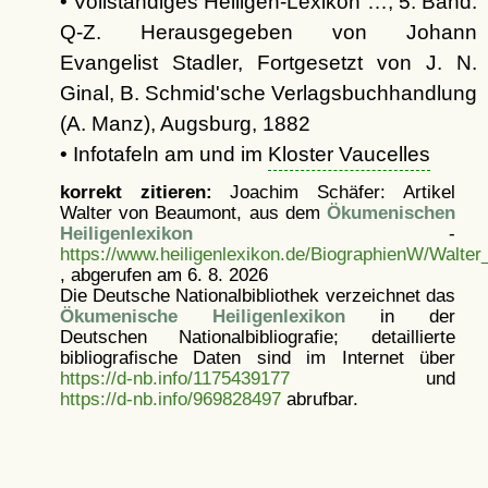
• Vollständiges Heiligen-Lexikon …, 5. Band:
Q-Z. Herausgegeben von Johann
Evangelist Stadler, Fortgesetzt von J. N.
Ginal, B. Schmid'sche Verlagsbuchhandlung
(A. Manz), Augsburg, 1882
• Infotafeln am und im
Kloster Vaucelles
korrekt zitieren:
Joachim Schäfer: Artikel
Walter von Beaumont, aus dem
Ökumenischen
Heiligenlexikon
-
https://www.heiligenlexikon.de/BiographienW/Walte
, abgerufen am 6. 8. 2026
Die Deutsche Nationalbibliothek verzeichnet das
Ökumenische Heiligenlexikon
in der
Deutschen Nationalbibliografie; detaillierte
bibliografische Daten sind im Internet über
https://d-nb.info/1175439177
und
https://d-nb.info/969828497
abrufbar.