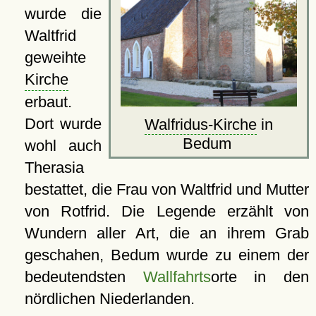
wurde die
Waltfrid
geweihte
Kirche
erbaut.
Dort wurde
Walfridus-Kirche
in
Bedum
wohl auch
Therasia
bestattet, die Frau von Waltfrid und Mutter
von Rotfrid. Die Legende erzählt von
Wundern aller Art, die an ihrem Grab
geschahen, Bedum wurde zu einem der
bedeutendsten
Wallfahrts
orte in den
nördlichen Niederlanden.