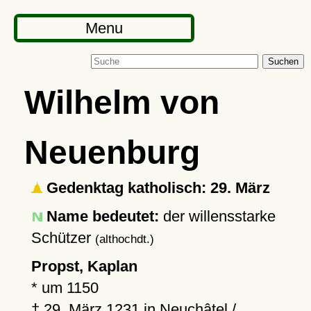
Menu
Suchen
Wilhelm von
Neuenburg
Gedenktag katholisch: 29. März
Name bedeutet:
der willensstarke
Schützer
(althochdt.)
Propst, Kaplan
*
um 1150
†
29. März 1231
in
Neuchâtel
/