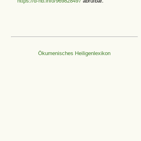
https://d-nb.info/969828497
abrufbar.
Ökumenisches Heiligenlexikon