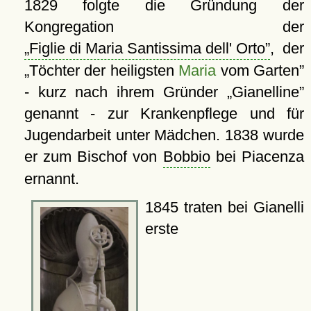
1829 folgte die Gründung der
Kongregation der
Figlie di Maria Santissima dell' Orto
, der
Töchter der heiligsten
Maria
vom Garten
- kurz nach ihrem Gründer
Gianelline
genannt - zur Krankenpflege und für
Jugendarbeit unter Mädchen. 1838 wurde
er zum Bischof von
Bobbio
bei Piacenza
ernannt.
1845 traten bei Gianelli
erste