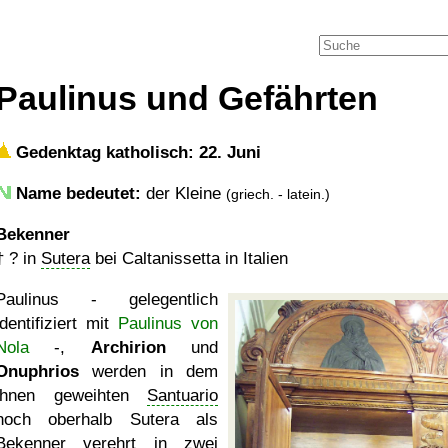
Paulinus und Gefährten
Gedenktag katholisch: 22. Juni
Name bedeutet:
der Kleine
(griech. - latein.)
Bekenner
†
?
in
Sutera
bei Caltanissetta in Italien
Paulinus - gelegentlich
identifiziert mit
Paulinus von
Nola
-,
Archirion
und
Onuphrios
werden in dem
ihnen geweihten
Santuario
hoch oberhalb Sutera als
Bekenner verehrt in zwei