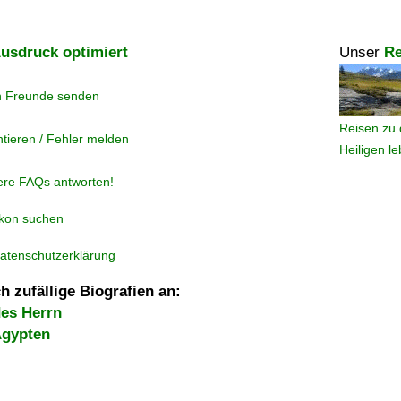
usdruck optimiert
Unser
Re
n Freunde senden
Reisen zu 
tieren / Fehler melden
Heiligen l
ere FAQs antworten!
ikon suchen
atenschutzerklärung
h zufällige Biografien an:
es Herrn
Ägypten