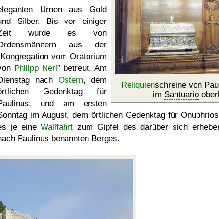
eleganten Urnen aus Gold
und Silber. Bis vor einiger
Zeit wurde es von
Ordensmännern aus der
Kongregation vom Oratorium
von
Philipp Neri
betreut. Am
Dienstag nach
Ostern
, dem
Reliquien
schreine von Pau
örtlichen Gedenktag für
im
Santuario
oberh
Paulinus, und am ersten
Sonntag im August, dem örtlichen Gedenktag für Onuphrios,
es je eine
Wallfahrt
zum Gipfel des darüber sich erhebe
nach Paulinus benannten Berges.