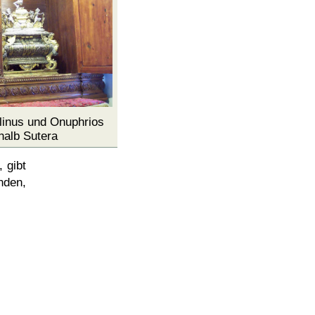
linus und Onuphrios
alb Sutera
 gibt
nden,