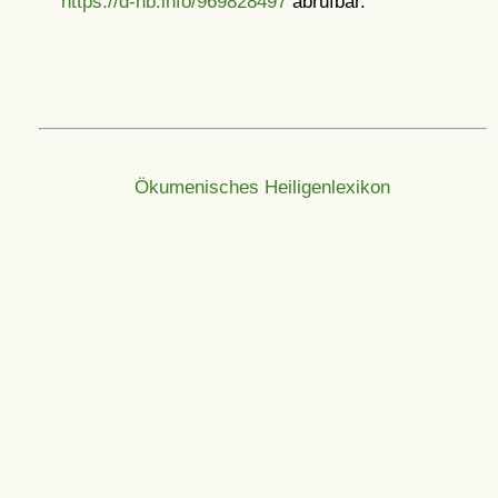
https://d-nb.info/969828497
abrufbar.
Ökumenisches Heiligenlexikon