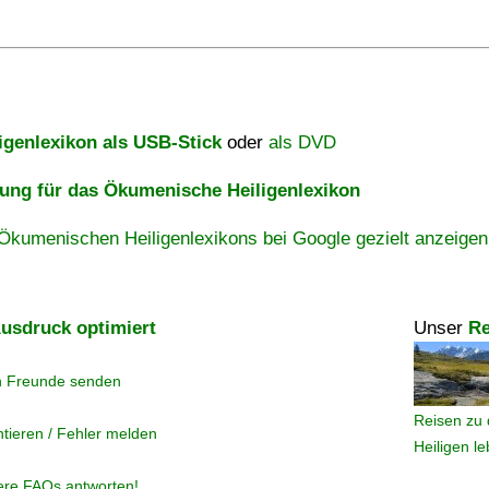
igenlexikon als USB-Stick
oder
als DVD
ng für das Ökumenische Heiligenlexikon
Ökumenischen Heiligenlexikons bei Google gezielt anzeigen
usdruck optimiert
Unser
Re
n Freunde senden
Reisen zu 
tieren / Fehler melden
Heiligen l
ere FAQs antworten!