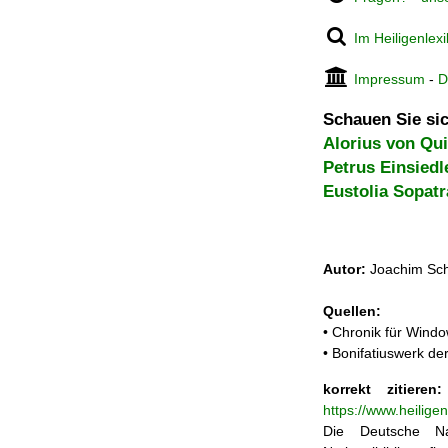
Im Heiligenlex
Impressum
-
D
Schauen Sie sic
Alorius von Qu
Petrus Einsiedl
Eustolia Sopatr
Autor:
Joachim Sch
Quellen:
• Chronik für Windo
• Bonifatiuswerk de
korrekt zitieren:
https://www.heilige
Die Deutsche Na