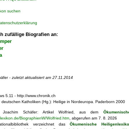
ikon suchen
atenschutzerklärung
h zufällige Biografien an:
imper
er
a
äfer -
zuletzt aktualisiert am
27.11.2014
ws 5.11 - http://www.chronik.ch
r deutschen Katholiken (Hg.): Heilige in Nordeuropa. Paderborn 2000
Joachim Schäfer: Artikel
Wolfried, aus dem
Ökumenische
nlexikon.de/BiographienW/Wolfried.htm
, abgerufen am 7. 8. 2026
tionalbibliothek verzeichnet das
Ökumenische Heiligenlexik