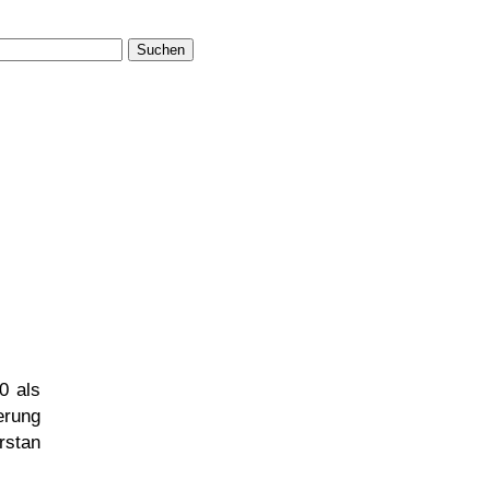
Suchen
0 als
erung
rstan