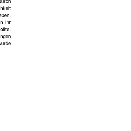
durch
hkeit
eben,
n ihr
llte,
angen
wurde