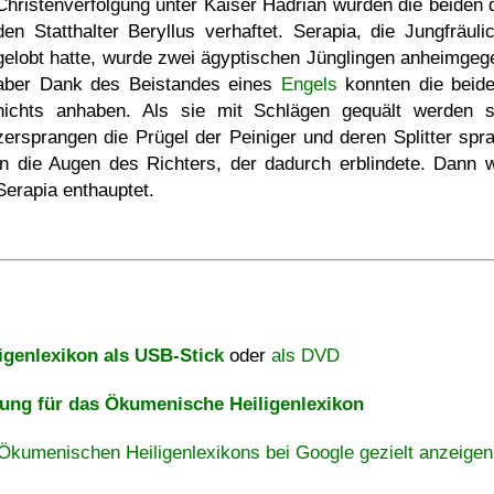
Christenverfolgung unter Kaiser Hadrian wurden die beiden 
den Statthalter Beryllus verhaftet. Serapia, die Jungfräulic
gelobt hatte, wurde zwei ägyptischen Jünglingen anheimgeg
aber Dank des Beistandes eines
Engels
konnten die beide
nichts anhaben. Als sie mit Schlägen gequält werden so
zersprangen die Prügel der Peiniger und deren Splitter spr
in die Augen des Richters, der dadurch erblindete. Dann 
Serapia enthauptet.
igenlexikon als USB-Stick
oder
als DVD
ng für das Ökumenische Heiligenlexikon
Ökumenischen Heiligenlexikons bei Google gezielt anzeigen