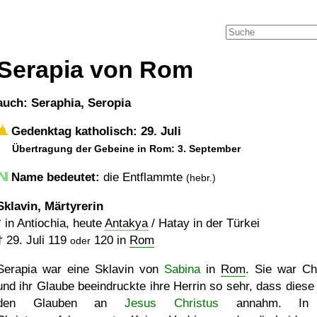
Serapia von Rom
auch: Seraphia, Seropia
Gedenktag katholisch: 29. Juli
Übertragung der Gebeine in Rom: 3. September
Name bedeutet:
die Entflammte
(hebr.)
Sklavin, Märtyrerin
* in Antiochia, heute
Antakya
/ Hatay in der Türkei
†
29. Juli 119
120
in
Rom
oder
Serapia war eine Sklavin von
Sabina
in
Rom
. Sie war Chr
und ihr Glaube beeindruckte ihre Herrin so sehr, dass diese
den Glauben an
Jesus Christus
annahm. In 