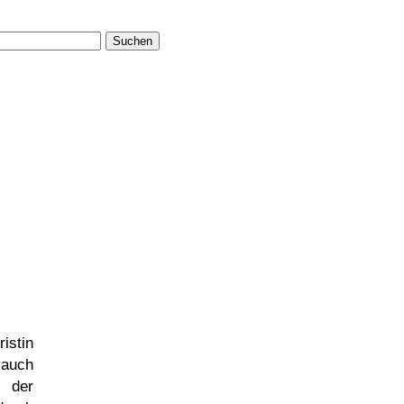
Suchen
istin
 auch
der